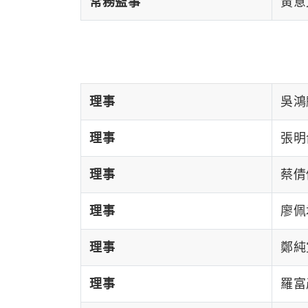
常務監事
黃意文
理事
吳鴻麟
理事
張明侖
理事
蔡倩傑
理事
廖佩君
理事
鄭純宜
理事
羅富彥