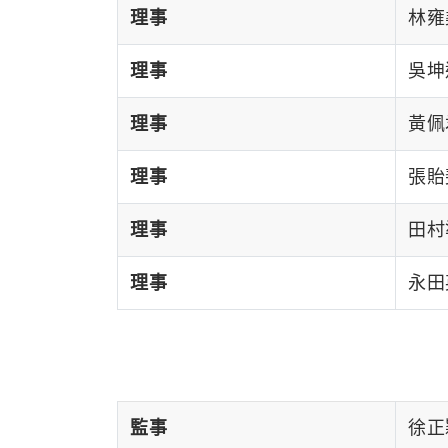
理事
林雍堯
理事
吳坤達
理事
黃佩君
理事
張貽斐
理事
田村準
理事
永田英
監事
徐正穎