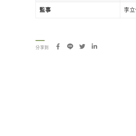
監事
李立偉
分享到