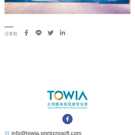
分享到
info@towia.onmicrosoft.com