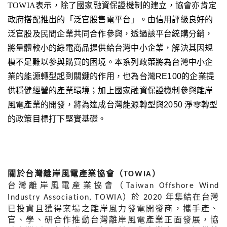
TOWIA
表示，除了國家融資保證機制的建立，協會亦肯定
政府搭配推出的「泛官股售電平台」。由信用評級良好的
泛官股及民間企業共同合作參與，透過該平台統購分銷，
將量體較小的綠電商品提供給台灣中小企業，解決其因規
模不足難以參與購買的困境。
本系列政策將為台灣中小企
業的能源轉型起到關鍵的作用，也為台灣
RE100
的企業提
供穩健經營的產業環境；加上國家融資保證機制參與離岸
風電產業的開發，將為達成台灣能源轉型與
2050
淨零轉型
的政策目標打下堅實基礎。
關於台灣離岸風電產業協會（
）
TOWIA
台灣離岸風電產業協會（
Taiwan Offshore Wind 
）於
年集結在台灣
Industry Association, TOWIA
 2020 
已投資且獲得案場之離岸風力發電開發商，攜手產、
官、學、研合作推動台灣離岸風電產業正面發展，協