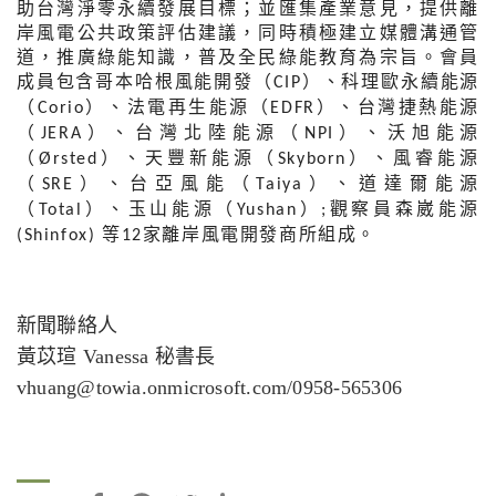
助台灣淨零永續發展目標；並匯集產業意見，提供離
岸風電公共政策評估建議，同時積極建立媒體溝通管
道，推廣綠能知識，普及全民綠能教育為宗旨。會員
成員包含哥本哈根風能開發（
）、科理歐永續能源
CIP
（
）、法電再生能源（
）、台灣捷熱能源
Corio
EDFR
（
）、台灣北陸能源（
）、沃旭能源
JERA
NPI
（
）、天豐新能源（
）、風睿能源
Ørsted
Skyborn
（
）、台亞風能（
）、道達爾能源
SRE
Taiya
（
）、玉山能源（
）
觀察員森崴能源
Total
Yushan
;
 等
家離岸風電開發商所組成。
(Shinfox)
12
新聞聯絡人
黃苡瑄 Vanessa 秘書長
vhuang@towia.onmicrosoft.com/0958-565306