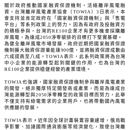
關於政府推動國家融資保證機制，活絡離岸風電融
資，台灣離岸風電產業協會（
TOWIA
）3日表示，本
會支持並肯定政府在「國家融資保證機制」與「售電
平台」等系列政策上的努力。因為有政府及投融資方
的積極參與，台灣的
RE100
企業才有更多機會採購離
岸風電，為達成
2050
淨零碳排的目標打下堅實基礎。
為健全離岸風電市場發展，政府近期把國家融資保證
機制擴大融資保證量能達
900
億，並將融資保證成數由
六成提高至八成。TOWIA表示，此系列政策將為台灣
中小企業的能源轉型起到關鍵的作用，也為台灣的
RE100
企業提供穩健經營的產業環境。
TOWIA
也強調，國家融資保證機制參與離岸風電產業
的開發，絕非獨厚特定開發商或產業，而是為達成台
灣能源轉型與
2050
淨零轉型的政策目標而努力，此舉
不僅支持有綠電需求的企業用戶，也將帶動國內風電
供應鏈的發展。
TOWIA
表示
，
近年因全球計畫裝置容量遽增，俄烏戰
爭影響、加諸國際通貨膨脹等經濟變化，致使台灣離