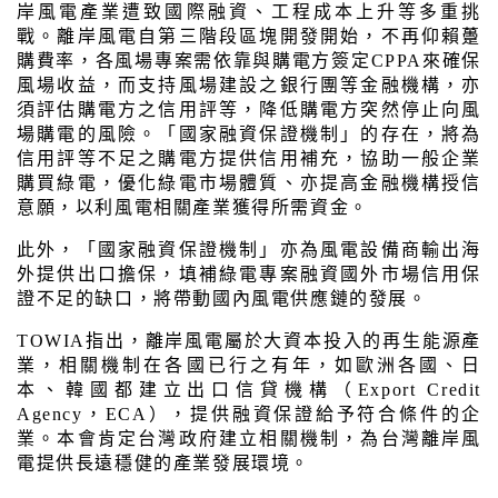
岸風電產業遭致國際融資、工程成本上升等多重挑
戰。離岸風電自第三階段區塊開發開始，不再仰賴躉
購費率，各風場專案需依靠與購電方簽定CPPA來確保
風場收益，而支持風場建設之銀行團等金融機構，亦
須評估購電方之信用評等，降低購電方突然停止向風
場購電的風險。「國家融資保證機制」的存在，將為
信用評等不足之購電方提供信用補充，協助一般企業
購買綠電，優化綠電市場體質、亦提高金融機構授信
意願，以利風電相關產業獲得所需資金。
此外，「國家融資保證機制」亦為風電設備商輸出海
外提供出口擔保，填補綠電專案融資國外市場信用保
證不足的缺口，將帶動國內風電供應鏈的發展。
TOWIA
指出，離岸風電屬於大資本投入的再生能源產
業，相關機制在各國已行之有年，如歐洲各國、日
本、韓國都建立出口信貸機構（
Export Credit 
Agency
，
ECA
），提供融資保證給予符合條件的企
業。本會肯定台灣政府建立相關機制，為台灣離岸風
電提供長遠穩健的產業發展環境。