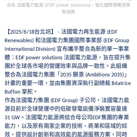
合為 法國電力能源 (EDF power solutions)，強化國際業務效率
與品牌
【
台北訊】
法國電力再生能源
2025/6/18
-
(EDF
和法國電力集團國際事業部
Renewables)
(EDF Group
宣布攜手整合為新的單一事業
International Division)
體：
法國電力能源，旨在提升集
EDF power solutions
團於全球各市場的營運效率與品牌一致性。此組織
整合為法國電力集團「
願景
」
2035
(Ambitions 2035)
計畫的重要一環，並由集團資深執行副總裁
Béatrice
掌舵。
Buffon
作為法國電力集團
子公司，法國電力能
(EDF Group)
源目前於全球營運中的低碳發電設備淨裝置容量達
。法國電力能源將結合母公司
集團的專業
31 GW
EDF
能力，以及原有兩家企業的技術、商業和區域的綜
效，提供設計創新和高效能的能源服務方案，同時