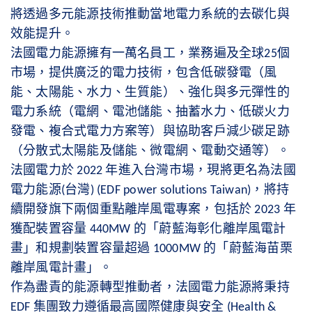
將透過多元能源技術推動當地電力系統的去碳化與
效能提升。
法國電力能源擁有一萬名員工，業務遍及全球
個
25
市場，提供廣泛的電力技術，包含低碳發電（風
能、太陽能、水力、生質能）、強化與多元彈性的
電力系統（電網、電池儲能、抽蓄水力、低碳火力
發電、複合式電力方案等）與協助客戶減少碳足跡
（分散式太陽能及儲能、微電網、電動交通等）。
法國電力於
年進入台灣市場，現將更名為法國
2022
電力能源
台灣
，將持
(
) (EDF power solutions Taiwan)
續開發旗下兩個重點離岸風電專案，包括於
年
2023
獲配裝置容量
的「蔚藍海彰化離岸風電計
440MW
畫」和規劃裝置容量超過
的「蔚藍海苗栗
1000MW
離岸風電計畫」。
作為盡責的能源轉型推動者，法國電力能源將秉持
集團致力遵循最高國際健康與安全
EDF
(Health &