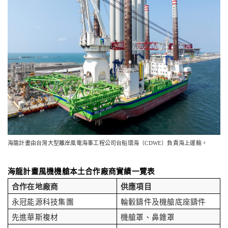
海龍計畫由台灣大型離岸風電海事工程公司台船環海（CDWE）負責海上運輸
。
海龍計畫風機機艙
本土合作廠商實績一覽表
合作在地廠商
供應項目
永冠能源科技集團
輪轂鑄件及機艙底座
鑄件
先進華斯複材
機艙罩、鼻錐罩