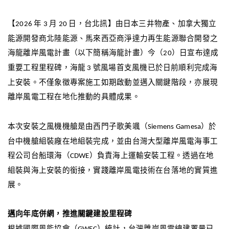
【
年
月
日，台北訊】由日本三井物產、加拿大獨立
2026
3
20
能源開發商北陸能源、馬來西亞商淨達力再生能源聯合開發之
海龍離岸風電計畫（以下簡稱海龍計畫）今（
）日宣布達成
20
重要工程里程碑，海龍
號風場首支風機已於日前順利完成海
3
上安裝。不僅象徵專案施工如期啟動並邁入關鍵階段，亦展現
離岸風電工程在地化推動的具體成果。
本次安裝之風機機艙是由西門子歌美颯（
）於
Siemens Gamesa
台中機艙組裝廠在地組裝完成，並由台灣大型離岸風電海事工
程公司台船環海（
）負責海上運輸安裝工程。透過在地
CDWE
組裝與海上安裝的銜接，實踐離岸風電技術在台落地的實質進
展。
邁向年底併網，推進關鍵建設里程碑
根據國際風能協會（
）統計，台灣離岸風電總建置量已