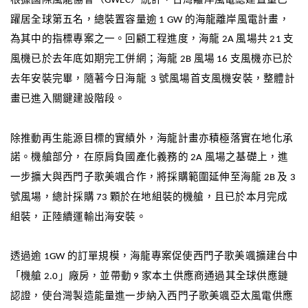
GWEC
躍居全球第五名，總裝置容量逾
的海龍離岸風電計畫，
1 GW
為其中的指標專案之一。回顧工程進度，海龍
風場共
支
2A
21
風機已於去年底如期完工併網
；海龍
風場
支風機亦已於
2B
16
去年安裝完畢，隨著今日海龍
號風場首支風機安裝，整體計
3
畫已進入關鍵建設階段。
除推動再生能源目標的實績外，海龍計畫亦積極落實在地化承
諾。機艙部分，在原肩負國產化義務的
風場之基礎上，進
2A
一步擴大與西門子歌美颯合作，將採購範圍延伸至海龍
及
2B
3
號風場，總計採購
顆於在地組裝的機艙，且已於本月完成
73
組裝，正陸續運輸出海安裝。
透過逾
的訂單規模，海龍專案促使西門子歌美颯擴建台中
1GW
「機艙
」廠房，並帶動
家本土供應商通過其全球供應鏈
2.0
9
認證，使台灣製造能量進一步納入西門子歌美颯亞太風電供應