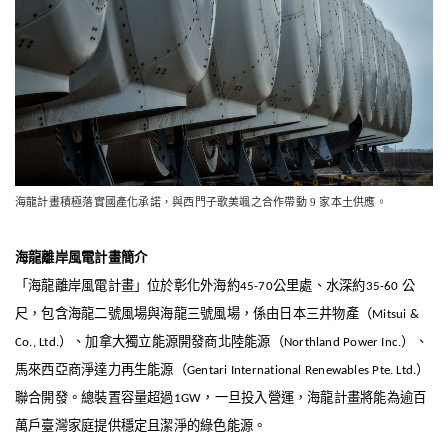
海龍計畫積極落實國產化承諾，與西門子歌美颯之合作帶動 9 家本土供應。
海龍離岸風電計畫簡介
「海龍離岸風電計畫」位於彰化外海約
公里處、水深約
公
45-70
35-60
尺，包含海龍二號風場與海龍三號風場，係由日本三井物產（
Mitsui &
）、加拿大獨立能源開發商北陸能源（
）、
Co., Ltd.
Northland Power Inc.
馬來西亞商淨達力再生能源（
）
Gentari International Renewables Pte. Ltd.
聯合開發。總裝置容量超過
，一旦投入營運，海龍計畫將能為逾百
1GW
萬戶臺灣家庭提供穩定且潔淨的綠色能源
。