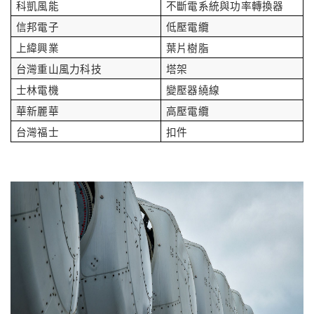
科凱風能
不斷電系統與功率轉換器
信邦電子
低壓電纜
上緯興業
葉片樹脂
台灣重山風力科技
塔架
士林電機
變壓器繞線
華新麗華
高壓電纜
台灣福士
扣件